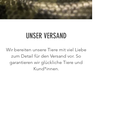
INFORMATION​
UNSER VERSAND
Wir versenden Lebendtiere erst ab März wenn
es wieder wärmer wird !
Wir bereiten unsere Tiere mit viel Liebe
Eine Reservierung ist jederzeit mit 50 %
zum Detail für den Versand vor. So
Anzahlung möglich. Schicken Sie uns eine
Nachricht!
garantieren wir glückliche Tiere und
Kund*innen.
Alle verfügbaren Tiere können jetzt direkt
vorbestellt werden.
ABZUGEBEN