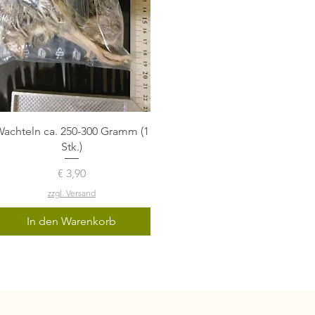
Schnellansicht
achteln ca. 250-300 Gramm (1
Stk.)
Preis
€ 3,90
zzgl. Versand
In den Warenkorb