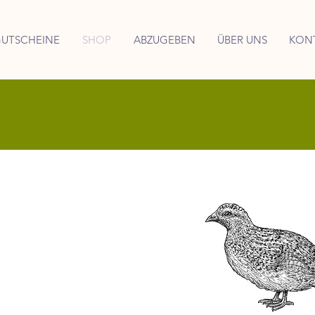
UTSCHEINE
SHOP
ABZUGEBEN
ÜBER UNS
KON
line-Shop
en für Ihre
Frostfutter
 für Ihre
en.
ass wir auch
 Sie sich
und unseren