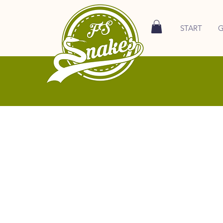
START
G
Bestellen Sie in unserem On
Wachteln in den passenden Größ
Tiere. Kaufen Sie hochwertiges 
immer in der optimalen Größe
Schlangen oder Reptili
Wir bieten nur Frostfutter an, d
selbst verwenden. Überzeugen
selbst von der hohen Qualität 