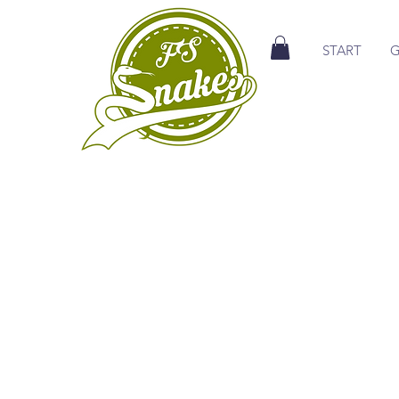
START
G